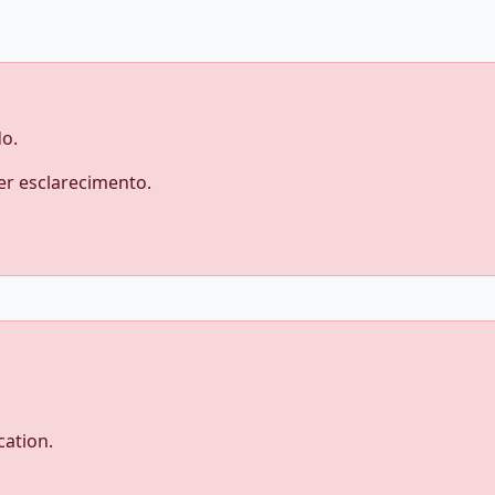
do.
er esclarecimento.
cation.